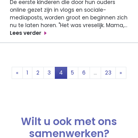
De eerste kinderen die door hun ouders
online gezet zijn in vlogs en sociale-
mediaposts, worden groot en beginnen zich
nu te laten horen. "Het was vreselijk. Mama,…
Lees verder
Berichten
«
1
2
3
4
5
6
…
23
»
navigatie
Wilt u ook met ons
samenwerken?