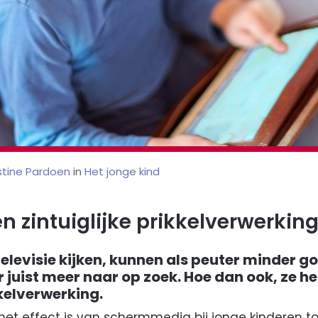
stine Pardoen
in
Het jonge kind
 zintuiglijke prikkelverwerkin
televisie kijken, kunnen als peuter minder g
 er juist meer naar op zoek. Hoe dan ook, ze 
kelverwerking.
het effect is van schermmedia bij jonge kinderen to