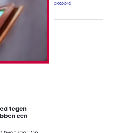
akkoord
g
oed tegen
hebben een
t twee jaar. Op