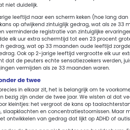
 niet duidelijk.
jarige leeftijd naar een scherm keken (hoe lang da
 kans op afwijkend zintuiglijk gedrag, wat als ze 3
n verminderde registratie van zintuiglijke ervaringe
dde elk uur extra schermtijd tot een 23 procent gro
ch gedrag, wat op 33 maanden oude leeftijd zorgd
rag. Ook op 2-jarige leeftijd vergrootte elk uur ex
t dat de peuters echte sensatiezoekers werden, ju
e gingen vermijden als ze 33 maanden waren.
 onder de twee
precies in elkaar zit, het is belangrijk om te voorko
ezig zijn onder de twee jaar. We wisten al dat veel
oor kleintjes: het vergroot de kans op taalachtersta
 slaapklachten en concentratiestoornissen. Maar m
et ontwikkelen van gedrag dat lijkt op ADHD of auti