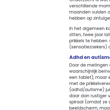
verschillende mome
maanden vulden oud
hebben op zintuigel
In het algemeen ko
zitten, twee jaar l
prikkels te hebben
(sensatiezoekers) o
Adhd en autism
Door de metingen 
waarschijnlijk beïn
een tablet), maar 
met de prikkelverwe
(adhd/autisme) jui
daar dan rustiger 
spiraal (omdat ze 
beeldscherm, maar 