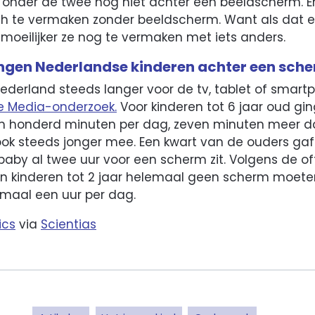
s onder de twee nog niet achter een beeldscherm. 
zich te vermaken zonder beeldscherm. Want als dat
 moeilijker ze nog te vermaken met iets anders.
engen Nederlandse kinderen achter een sch
Nederland steeds langer voor de tv, tablet of smartpho
e Media-onderzoek.
Voor kinderen tot 6 jaar oud gin
m honderd minuten per dag, zeven minuten meer da
ook steeds jonger mee. Een kwart van de ouders gaf
by al twee uur voor een scherm zit. Volgens de offic
 kinderen tot 2 jaar helemaal geen scherm moeten
imaal een uur per dag.
ics
via
Scientias