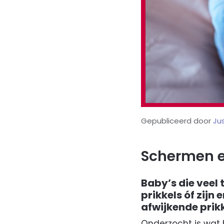
Gepubliceerd door
Ju
Schermen en
Baby’s die veel 
prikkels óf zijn
afwijkende prik
Onderzocht is wat 