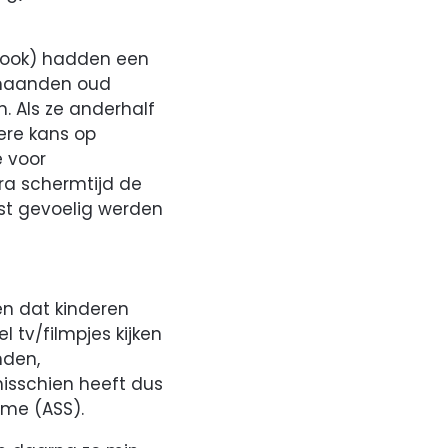
n ook) hadden een
3 maanden oud
n. Als ze anderhalf
tere kans op
e voor
tra schermtijd de
ist gevoelig werden
men dat kinderen
 tv/filmpjes kijken
nden,
isschien heeft dus
sme (ASS).