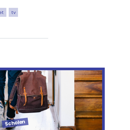
et
tv
Scholen