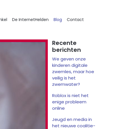
nkel
De InternetHelden
Blog
Contact
Recente
berichten
We geven onze
kinderen digitale
zwemles, maar hoe
veilig is het
zwemwater?
Roblox is niet het
enige probleem
online
Jeugd en media in
het nieuwe coalitie-