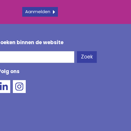
Aanmelden
Zoeken binnen de website
Zoeken
Zoek
Als de resultaten voor automatisch aanvullen besc
Volg ons