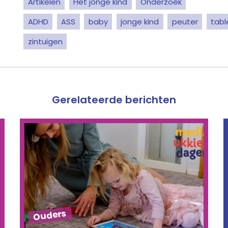
Artikelen
Het jonge kind
Onderzoek
ADHD
ASS
baby
jonge kind
peuter
tabl
zintuigen
Gerelateerde berichten
Ouders