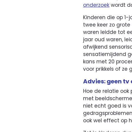
onderzoek
wordt dat
Kinderen die op 1-
twee keer zo grote
waren leidde tot ee
jaar oud waren, lei
afwijkend sensoris
sensatiemijdend ged
kans met 20 procen
voor prikkels of z
Advies: geen tv
Hoe de relatie ook 
met beeldschermen b
niet echt goed is v
gedragsproblemen,
ook wel effect op h