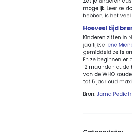
Zet je kinderen du
mogelijk. Leer ze 
hebben, is het veel
Hoeveel tijd br
Kinderen zitten in 
jaarlijkse
Iene Mien
gemiddeld zelfs o
En ze beginnen er 
12 maanden oude ba
van de WHO zouden
tot 5 jaar oud max
Bron:
Jama Pediatr