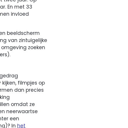
ar. En met 33
rmen invloed
 een beeldscherm
ng van zintuigelijke
de omgeving zoeken
ers).
 gedrag
kijken, filmpjes op
ermen dan precies
king
illen omdat ze
 een neerwaartse
hter een
ng)? In
het