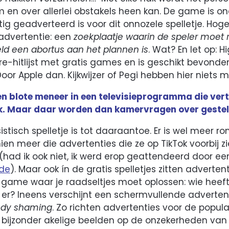
m en over allerlei obstakels heen kan. De game is o
tig geadverteerd is voor dit onnozele spelletje. Hoge 
advertentie: een
zoekplaatje waarin de speler moet 
eld een abortus aan het plannen is
. Wat? En let op: H
re-hitlijst met gratis games en is geschikt bevonde
 Door Apple dan. Kijkwijzer of Pegi hebben hier niets
een blote meneer in een televisieprogramma die vert
uik. Maar daar worden dan kamervragen over gestel
stisch spelletje is tot daaraantoe. Er is wel meer r
ien meer die advertenties die ze op TikTok voorbij 
had ik ook niet, ik werd erop geattendeerd door een
lde
). Maar ook ín de gratis spelletjes zitten advertent
n game waar je raadseltjes moet oplossen: wie hee
t er? Ineens verschijnt een schermvullende adverten
dy shaming
. Zo richten advertenties voor de popu
bijzonder akelige beelden op de onzekerheden van 