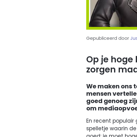
Gepubliceerd door
Ju
Op je hoge 
zorgen maa
We maken ons t
mensen vertellen
goed genoeg zijn
om mediaopvoe
En recent populair
spelletje waarin de
goed: je moet hog