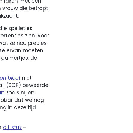
en laken met een
en vrouw die betrapt
kzucht.
die spelletjes
ertenties zien. Voor
 wat ze nou precies
t ze ervan moeten
 gamertjes, de
n bloot
niet
aij (SGP) beweerde.
r”
zoals hij en
 bizar dat we nog
g in deze tijd
er
dit stuk
–