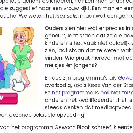
spelletje gericht op kinderen, he? Een man onder e
is, die suggestief naar een vrouw kijkt. Een man en e
ouche. We weten het:
sex sells
, maar wat een gema
Ouders zien niet wat er precies in 
gebeurt, laat staan dat ze die adv
kinderen is het vaak niet duidelijk
zien, laat staan dat ze weten wa
vinden. Wie praat hierover met de
meisjes én jongens?
En dus zijn programma’s als
Gewoo
overbodig, zoals Kees Van der Sta
En
het programma is ook niet “biza
anderen het kwalificeerden. Het is
steeds denken dat mediaopvoedin
 een gezonde seksuele opvoeding.
e van het programma Gewoon Bloot schreef ik eerd