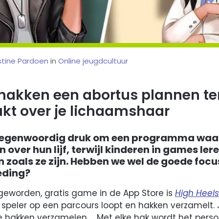
stine Pardoen
in
Online jeugdcultuur
hakken een abortus plannen terw
kt over je lichaamshaar
egenwoordig druk om een programma waar
 over hun lijf, terwijl kinderen in games lere
 zoals ze zijn. Hebben we wel de goede focu
ding?
 geworden, gratis game in de App Store is
High Heels
 speler op een parcours loopt en hakken verzamelt. J
e hakken verzamelen… Met elke hak wordt het perso