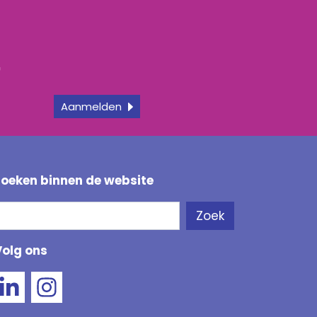
r
f
Aanmelden
Zoeken binnen de website
Zoeken
Zoek
Als de resultaten voor automatisch aanvullen besc
Volg ons