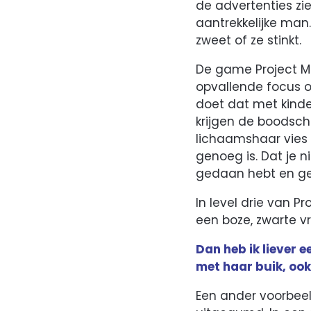
de advertenties zi
aantrekkelijke man.
zweet of ze stinkt.
De game Project Ma
opvallende focus o
doet dat met kinde
krijgen de boodscha
lichaamshaar vies 
genoeg is. Dat je n
gedaan hebt en gem
In level drie van P
een boze, zwarte v
Dan heb ik liever e
met haar buik, ook
Een ander voorbee