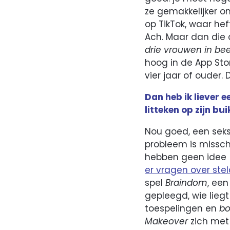
ze gemakkelijker o
op TikTok, waar hef
Ach. Maar dan die 
drie vrouwen in be
hoog in de App Sto
vier jaar of ouder.
Dan heb ik liever 
litteken op zijn b
Nou goed, een seksi
probleem is missch
hebben geen idee (
er vragen over ste
spel
Braindom
, ee
gepleegd, wie lieg
toespelingen en
bo
Makeover
zich met 