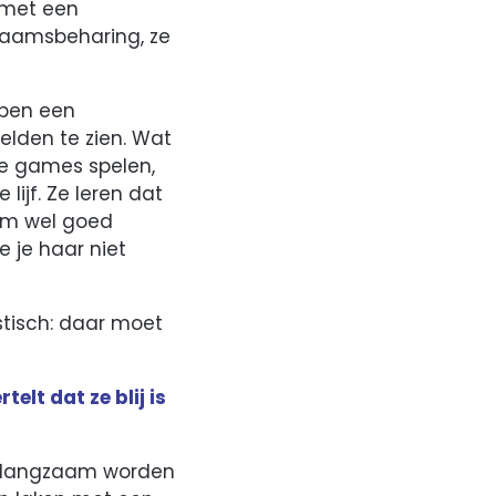
 met een
chaamsbeharing, ze
bben een
elden te zien. Wat
ze games spelen,
ijf. Ze leren dat
aam wel goed
e je haar niet
stisch: daar moet
elt dat ze blij is
w langzaam worden