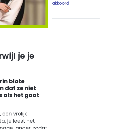
akkoord
ijl je je
in blote
n dat ze niet
s als het gaat
, een vrolijk
a, je leest het
nage langer, zodat