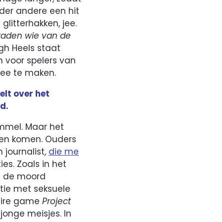
nder andere een hit
glitterhakken, jee.
raden wie van de
igh Heels staat
n voor spelers van
 mee te maken.
elt over het
d.
ommel. Maar het
zien komen. Ouders
 journalist,
die me
ies. Zoals in het
ft de moord
tie met seksuele
laire game
Project
jonge meisjes. In