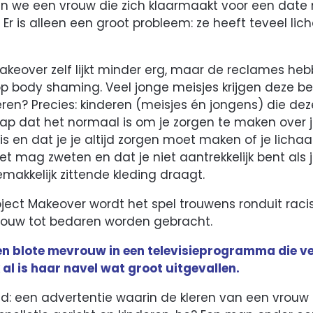
en we een vrouw die zich klaarmaakt voor een date
 Er is alleen een groot probleem: ze heeft teveel li
keover zelf lijkt minder erg, maar de reclames he
p body shaming. Veel jonge meisjes krijgen deze be
ren? Precies: kinderen (meisjes én jongens) die de
p dat het normaal is om je zorgen te maken over je l
is en dat je je altijd zorgen moet maken of je lich
iet mag zweten en dat je niet aantrekkelijk bent als j
akkelijk zittende kleding draagt.
roject Makeover wordt het spel trouwens ronduit raci
rouw tot bedaren worden gebracht.
en blote mevrouw in een televisieprogramma die vert
 al is haar navel wat groot uitgevallen.
ld: een advertentie waarin de kleren van een vrou