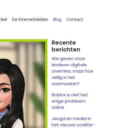
nkel
De InternetHelden
Blog
Contact
Recente
berichten
We geven onze
kinderen digitale
zwemles, maar hoe
veilig is het
zwemwater?
Roblox is niet het
enige probleem
online
Jeugd en media in
het nieuwe coalitie-