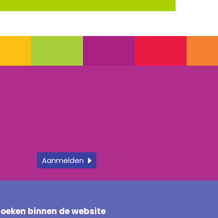
r
f
Aanmelden
Zoeken binnen de website