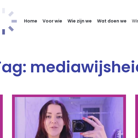
Home
Voor wie
Wie zijn we
Wat doen we
Wi
Tag:
mediawijshei