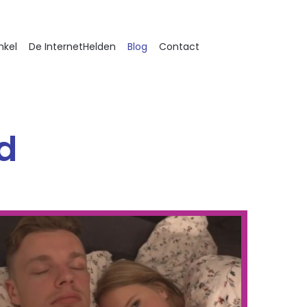
nkel
De InternetHelden
Blog
Contact
d