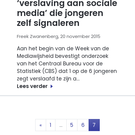
‘verslaving aan sociale
media’ die jongeren
zelf signaleren
Freek Zwanenberg, 20 november 2015
Aan het begin van de Week van de
Mediawijsheid bevestigt onderzoek
van het Centraal Bureau voor de
Statistiek (CBS) dat 1 op de 6 jongeren
zegt verslaafd te zijn a…
Lees verder
Berichten
«
1
…
5
6
7
navigatie