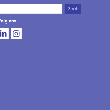
Zoeken
Zoek
Als de resultaten voor automatisch aanvullen besc
Volg ons