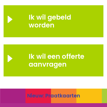
Ik wil gebeld
worden
Ik wil een offerte
aanvragen
Nieuw: Praatkaarten