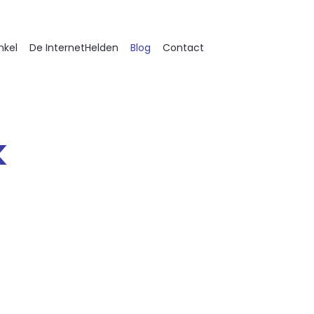
nkel
De InternetHelden
Blog
Contact
k