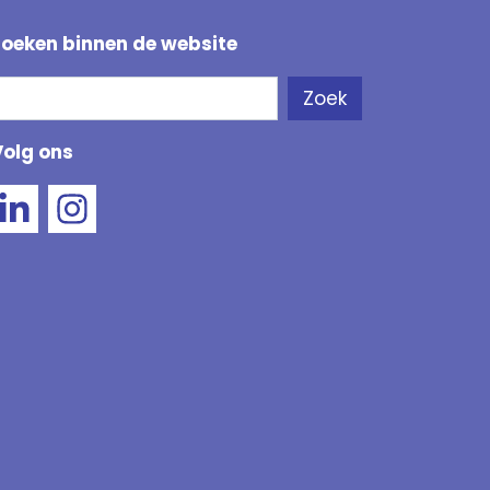
Zoeken binnen de website
Zoeken
Zoek
Als de resultaten voor automatisch aanvullen besc
Volg ons