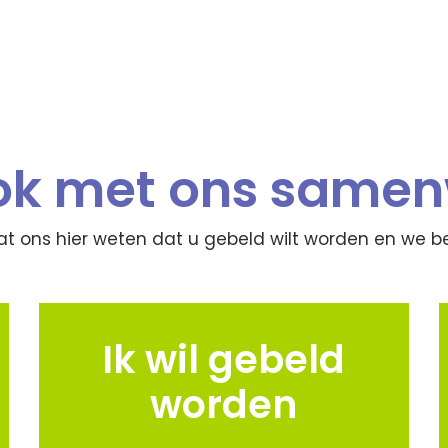
ook met ons same
aat ons hier weten dat u gebeld wilt worden en we b
Ik wil gebeld
worden