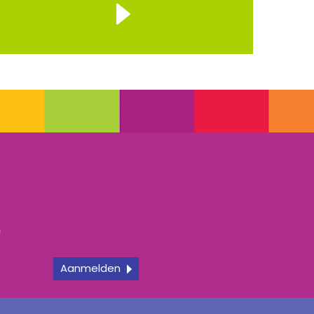
r
f
Aanmelden