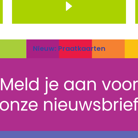
Nieuw: Praatkaarten
Meld je aan voo
onze nieuwsbrie