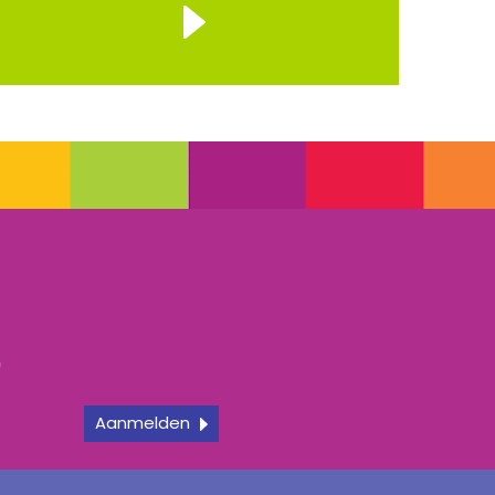
r
f
Aanmelden