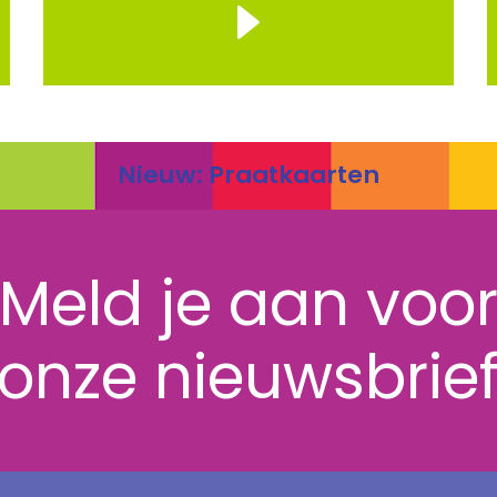
Nieuw: Praatkaarten
Meld je aan voo
onze nieuwsbrie