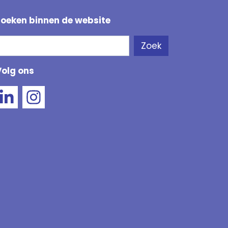
Zoeken binnen de website
Zoeken
Zoek
Als de resultaten voor automatisch aanvullen besc
Volg ons