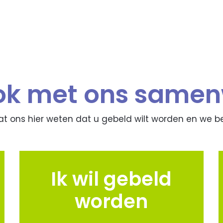
ook met ons same
aat ons hier weten dat u gebeld wilt worden en we b
Ik wil gebeld
worden