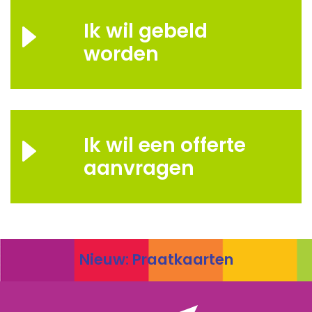
Ik wil gebeld
worden
Ik wil een offerte
aanvragen
Nieuw: Praatkaarten