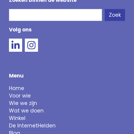
Zoeken binnen de website
Zoeken
Zoek
Als de resultaten voor automatisch aanvullen 
Volg ons
Menu
Home
Voor wie
Wie we zijn
Wat we doen
Winkel
De InternetHelden
Blog