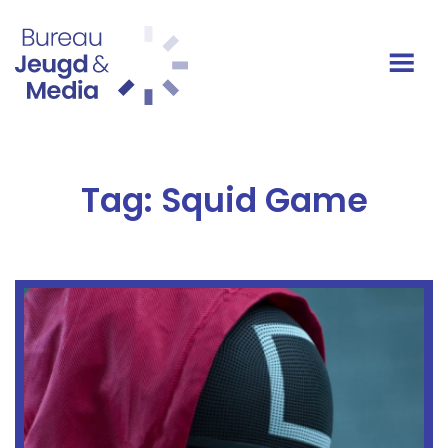
Ga naar de inhoud
Hoofdnavigatie
Tag:
Squid Game