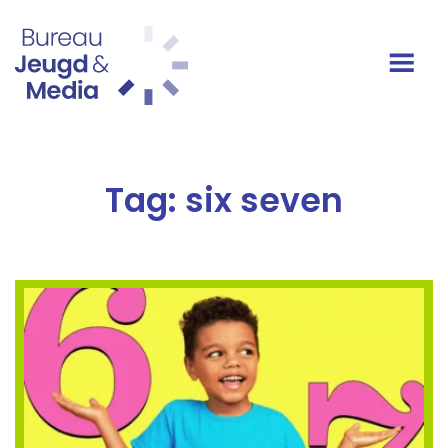
Ga naar de inhoud
Hoofdnavigatie
Tag:
six seven