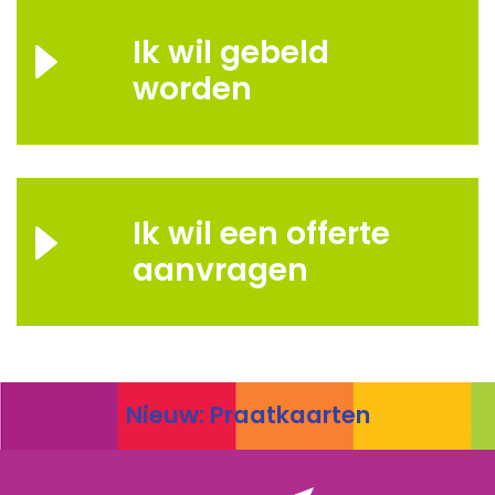
Ik wil gebeld
worden
Ik wil een offerte
aanvragen
Nieuw: Praatkaarten