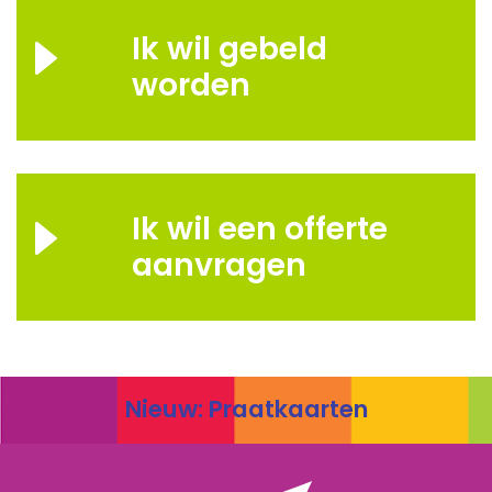
Ik wil gebeld
worden
Ik wil een offerte
aanvragen
Nieuw: Praatkaarten