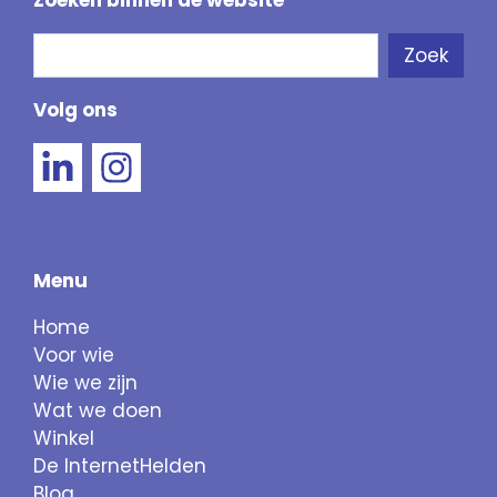
Zoeken binnen de website
Zoeken
Zoek
Als de resultaten voor automatisch aanvullen 
Volg ons
Menu
Home
Voor wie
Wie we zijn
Wat we doen
Winkel
De InternetHelden
Blog