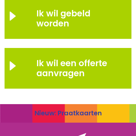
Ik wil gebeld
worden
Ik wil een offerte
aanvragen
Nieuw: Praatkaarten