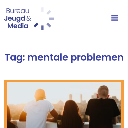
Ga naar de inhoud
Hoofdnavigatie
Tag:
mentale problemen