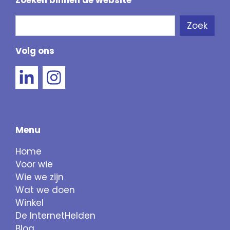
Zoeken binnen de website
Zoeken
Zoek
Als de resultaten voor automatisch aanvullen 
Volg ons
Menu
Home
Voor wie
Wie we zijn
Wat we doen
Winkel
De InternetHelden
Blog