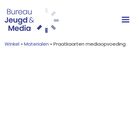
Ga naar de inhoud
Hoofdnavigatie
Winkel
»
Materialen
» Praatkaarten mediaopvoeding