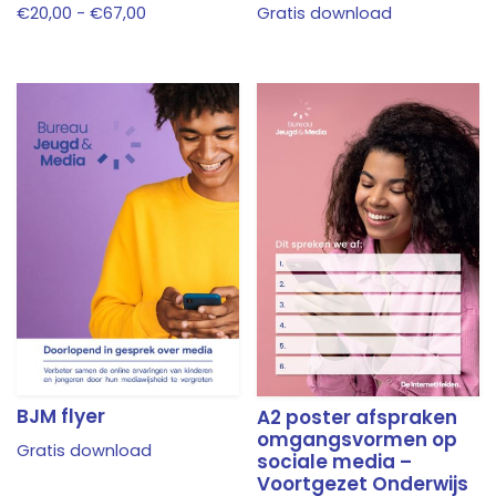
Prijsklasse:
Dit
€
20,00
-
€
67,00
Gratis download
€20,00
product
tot
heeft
€67,00
meerdere
variaties.
Deze
optie
kan
gekozen
worden
op
de
productpagina
BJM flyer
A2 poster afspraken
omgangsvormen op
Gratis download
sociale media –
Voortgezet Onderwijs