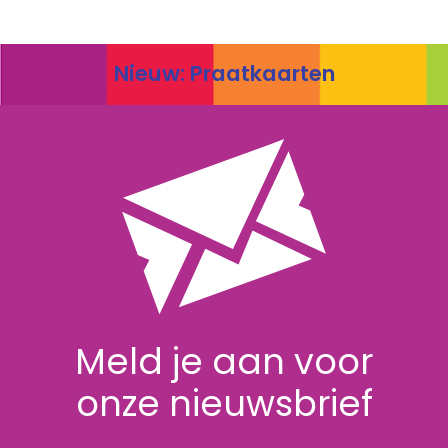
heeft
meerdere
variaties.
Nieuw: Praatkaarten
Deze
optie
kan
gekozen
worden
op
de
productpagina
Meld je aan voor
onze nieuwsbrief