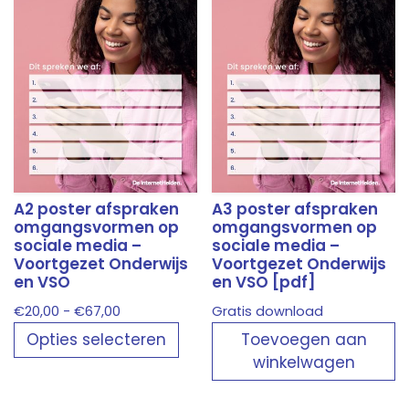
A2 poster afspraken
A3 poster afspraken
omgangsvormen op
omgangsvormen op
sociale media –
sociale media –
Voortgezet Onderwijs
Voortgezet Onderwijs
en VSO
en VSO [pdf]
Prijsklasse:
€
20,00
-
€
67,00
Gratis download
€20,00
Opties selecteren
Toevoegen aan
tot
winkelwagen
€67,00
Dit
product